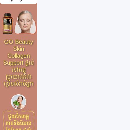
GO Beauty
Skin
Collagen
Support ផ្តល់
នៅអត្ថ
ប្រយោជន៍ជា
ច្រើនសំរាប់អ្នក
ជួយកែលម្អ
ភាពទឹងណែន