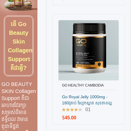
តើ Go
Beauty
Skin
Collagen
Support
គឺជាអ្វី?
GO BEAUTY
GO HEALTHY CAMBODIA
បញ្ជាទិញ
SKIN Collagen
Go Royal Jelly 1000mg -
Support គឺជា
180គ្រាប់ ស្បែកស្អាត សុខភាពល្អ
អាហារថែរក្សា
01
សម្រស់ដ៏មាន
$
45.00
ឥទ្ធិពល វាមាន
តួនាទីផ្គត់