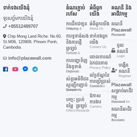
ទាក់ទងយើងខ្ញុំ
តំណរភ្ជាប់
អំពីពួក
គណនី និង
រហ័ស
យើង
អាជីវកម្ម
ទូរសព្ទ័មកយើងខ្ញុំ
ការដឹកជញ្ជូន
អំពីពួកយើង
គណនី
+85512489707
Shipping & Delivery
About Us
Plazawall
Plazawall Accounts
ការទូទាត់សង
ទាក់ទងពួក
Chip Mong Land Riche: No.60,
St.M06, 120909, Phnom Penh,
និងការផ្ញើ
យើង
ចូល
Cambodia.
Contact Us
ត្រឡប់
គណនី
Refund & Return
គោលការណ៍
Login
info@plazawall.com
ការបញ្ជាទិញ
ឯកជនភាព
បង្កើត
និងទូទាត់
Privacy Policy
គណនី
Order & Payment
ល័ក្ខខ័ណ្ឌនៃ
Register
សំនួរអតិថិជន
ការប្រើប្រាស់
Plazawall
សួរញឹកញាប់
Terms & Conditions
Frequently Asked Questions
សម្រាប់អាជីវ
ឱកាស
កម្ម
បញ្ចុះ
ប្រាក់
ការងារ
Plazawall for Business
តម្លៃ
ត្រឡប់
Careers
គណនីអាជីវ
Offers
Rewards
កម្ម
Business Account