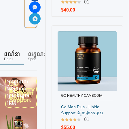
ស្តាត
01
port
,
$
40.00
#Adv
antag
e
2
ពណ៌នា
លក្ខណៈ
ការ
សំនួរ
មិតិ
Detail
Spec
ណែនាំ
ភ្ញៀវ
ភ្ញៀវ
Guidline
FAQs
Reviews
មធ្យោបាយ
GO
តែមួយគត់
BEAUTY
Collagen
ប្រឆាំងស្នាម
GO HEALTHY CAMBODIA
SKIN
Support
បញ្ជាទិញ
ជ្រួញ
Go Man Plus - Libido
Support ជំនួយផ្លូវភេទបុរស​
(60គ្រាប់)
01
$
55.00