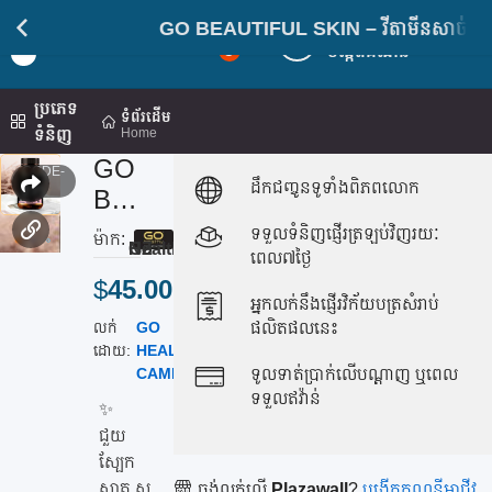
GO BEAUTIFUL SKIN – វីតាមីនសាច់ស្អាត 120គ្រ
ចូលគណនី
Light
5
បង្កើតគណនី
Mod
ប្រភេទ
ទំព័រដើម
ទំនិញ
Home
GO
CODE-
ដឹកជញ្ចូនទូទាំងពិភពលោក
235
BE
AU
ទទួលទំនិញផ្ញើរត្រឡប់វិញរយៈ
ម៉ាក:
4.0
Go Healthy, NZ
TIF
ពេល៧ថ្ងៃ
$
45.00
UL
អ្នកលក់នឹងផ្ញើរវិក័យបត្រសំរាប់
SKI
លក់
GO
ស្ថានភាព:
ផលិតផលនេះ
N –
ដោយ:
HEALTHY
(
មាន
CAMBODIA
ស្តុក
)
ទូលទាត់ប្រាក់លើបណ្តាញ ឬពេល
វីតា
ទទួលឥវ៉ាន់
មីន
✨
ជួយ
សា
ស្បែក
ច់
ស្អាត.ស
ចង់លក់លើ
Plazawall
?
បង្កើតគណនីអាជីវ