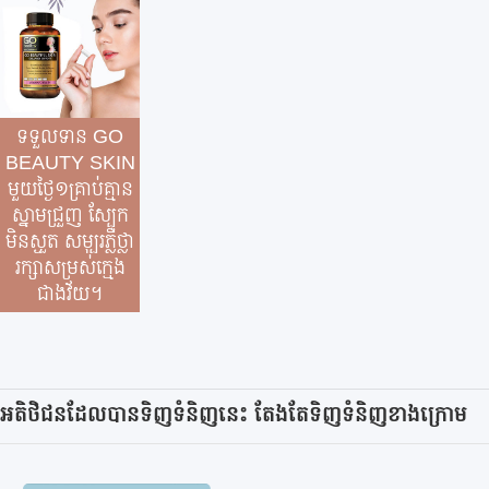
ទទួលទាន GO
BEAUTY SKIN
មួយថ្ងៃ១គ្រាប់គ្មាន
ស្នាមជ្រួញ ស្បែក
មិនស្ងួត សម្បុរភ្លឺថ្លា
រក្សាសម្រស់ក្មេង
ជាងវ័យ។
អតិថិជនដែលបានទិញទំនិញនេះ តែងតែទិញទំនិញខាងក្រោម