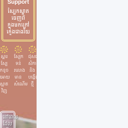
Support
ស្បែកស្អាត
ចេញពី
ក្នុងមកក្រៅ
ក្មេងជាងវ័យ
ស្តារ
ស្បែក
ជុសជុលកោ
ស្បែ
ទន់
សិកា
កខូច
រលោង
និង
អោយ
មាន
បង្កើត
ស្អាត
សំណើម
ថ្មី
វិញ
នៅពេល
ដែល