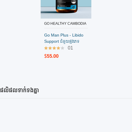
GO HEALTHY CAMBODIA
បញ្ជាទិញ
Go Man Plus - Libido
Support ជំនួយផ្លូវភេទ
បុរស​ (60គ្រាប់)
01
$
55.00
ផលិផលទាក់ទងគ្នា