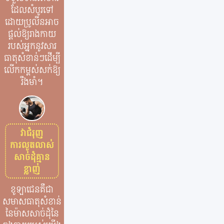
ដែលសំបូរទៅ
ដោយប្រូលីនអាច
ផ្តល់ឱ្យរាងកាយ
របស់អ្នកនូវសារ
ធាតុសំខាន់ៗដើម្បី
លើកកម្ពស់សក់ឱ្យ
រឹងមាំ។
វាជំរុញ
ការលូតលាស់
សាច់ដុំគ្មាន
ខ្លាញ់
ខូឡាជេនគឺជា
សមាសធាតុសំខាន់
នៃម៉ាសសាច់ដុំនៃ