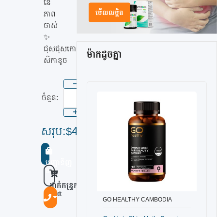
នៃ
មើលលម្អិត
ភាព
ចាស់
✨
ជុសជុសកោ
ម៉ាកដូចគ្នា
សិកាខូច
ចំនួន:
សរុប:
45
1
45
$
$
x
=
បញ្ជាទិញ
Buy Now
ដាក់កន្រ្ទក
Add To Cart
GO HEALTHY CAMBODIA
បញ្ជាទិញ