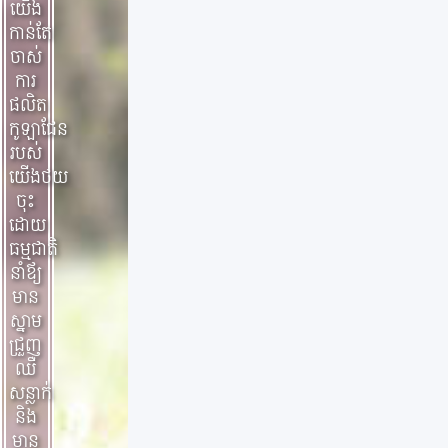
យើង
កាន់តែ
ចាស់
ការ
ផលិត
កូឡាជែន
របស់
យើងថយ
ចុះ
ដោយ
ធម្មជាតិ​
នាំឪ្យ
មាន
ស្នាម
ជ្រួញ
ឈឺ
សន្លាក់
និង
មាន