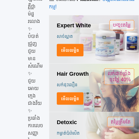
ស្អា
ភ្លឺថ្លា
កម្ម!
ត
ម៉ដ្ឋ
120
រលោង
Expert White
បញ្ចុះតម្លៃ
គ្រា
✨
បំបាត់
សាច់ស្អាត
ប់
ជ្រួញ
មើលលម្អិត
ជួយ
មាន
សំណើម
Hair Growth
✨
លក់ដាច់ខ្លាំង
ចុះថ្លៃ 40%
ជួយ
សក់ដុះលឿន
អោយ
ក្មេង
មើលលម្អិត
ជាងវ័យ
✨
ប្រឆាំង
Detoxic
ត​ម្លៃត្រឹមតែ
ការលេច
សញ្ញា
កម្ចាត់ប៉ារ៉ាសិត