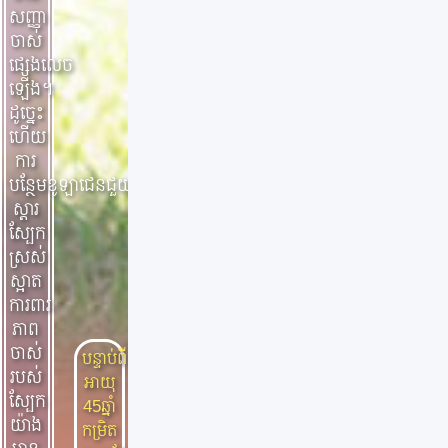
សញ្ញា
ចាស់
ផ្សេងលេច
ឡើង។
ដូច្នេះ
ហើយ
ការ
បន្ថែមខូឡាជេនជួយ
ស្តារ
ស្បែក
ស្រស់
ស្អាត
ការពារ
ភាព
ចាស់
បន្ទាប់ពី
របស់
អាយុ
ស្បែក
45ឆ្នាំ
យ៉ាង
កម្រិត