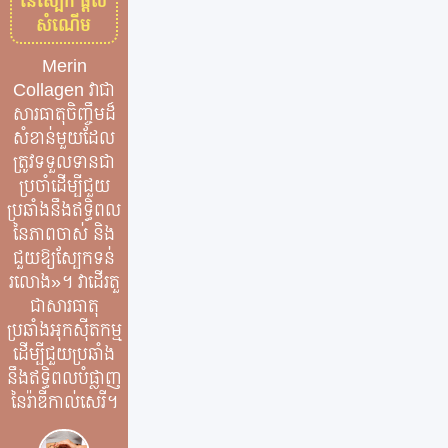
នៃស្បែក ផ្តល់
សំណើម
Merin
Collagen វា​ជា​
សារធាតុចិញ្ចឹម​ដ៏​
សំខាន់​មួយ​ដែល​
ត្រូវ​ទទួលទាន​ជា​
ប្រចាំ​ដើម្បី​ជួយ​
ប្រឆាំង​នឹង​ឥទ្ធិពល​
នៃ​ភាព​ចាស់ និង​
ជួយ​ឱ្យ​ស្បែក​ទន់​
រលោង​»​។ វាដើរតួ
ជាសារធាតុ
ប្រឆាំងអុកស៊ីតកម្ម
ដើម្បីជួយប្រឆាំង
នឹងឥទ្ធិពលបំផ្លាញ
នៃរ៉ាឌីកាល់សេរី។