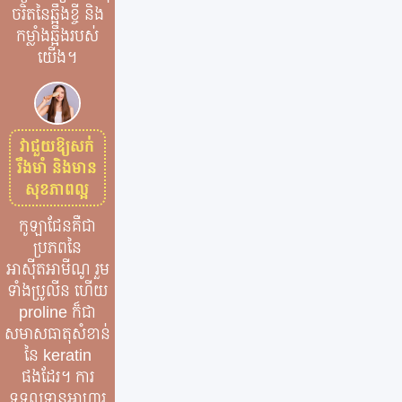
ចរិតនៃឆ្អឹងខ្ចី និង
កម្លាំងឆ្អឹងរបស់
យើង។
វាជួយឱ្យសក់
រឹងមាំ និងមាន
សុខភាពល្អ
កូឡាជែនគឺជា
ប្រភពនៃ
អាស៊ីតអាមីណូ រួម
ទាំងប្រូលីន ហើយ
proline ក៏ជា
សមាសធាតុសំខាន់
នៃ keratin
ផងដែរ។ ការ
ទទួលទានអាហារ