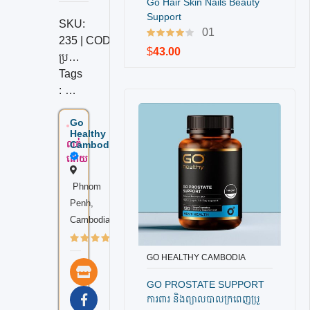
Go Hair Skin Nails Beauty
Support
SKU:
01
235 |
CODE:
235
$
43.00
ប្រភេទទំនិញ:
វីតាមីន និងអាហារបំប៉នស្បែក
,
ថែរក្សាស្បែកដងខ្
Tags
:
#Sup
Go
ports
,
Healthy
#bea
លក់
Cambodia
utiful
,
ដោយ
#you
Phnom
nger
,
Penh,
#look
Cambodia
ing
,
(100 review)
#skin
,
#Anti-
GO HEALTHY CAMBODIA
បញ្ជាទិញ
wrinkl
GO PROSTATE SUPPORT
e
,
ការពារ និងព្យាលបាលក្រពេញប្រូ
#sup