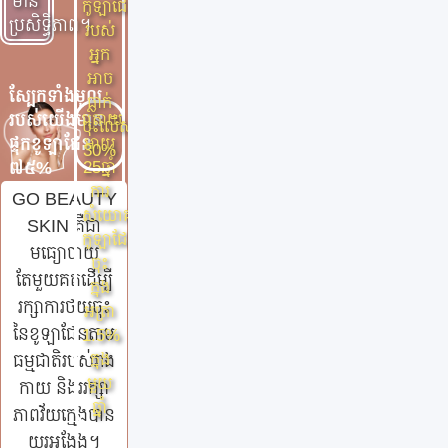
មាន
កូឡាជែន
ប្រសិទ្ធិភាព។
របស់
អ្នក
អាច
ស្បែកទាំងមូល
ធ្លាក់
ក្រោយ
របស់យើងមាន
ចុះលើសពី
អាយុ
ផ្ទុកខូឡាជែន
30%
25ឆ្នាំ
៧៥%
ការ
GO BEAUTY
សំយោគ
SKIN គឺជា
កូឡាជែនថយ
មធ្យោបាយ
ចុះ
តែមួយគត់ដើម្បី
ក្នុង
រក្សាការថយចុះ
អត្រា
នៃខូឡាជែនតាម
1.5%
ក្នុង
ធម្មជាតិរបស់រាង
មួយ
កាយ និងររក្សា
ឆ្នាំ
ភាពវ័យក្មេងបាន
យូរអង្វែង។