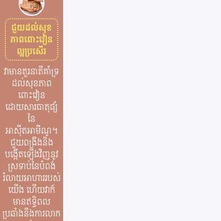
ជួយដល់សុខ
ភាពពោះវៀន
ល្អប្រសើរ
វាមានតួរនាតីគាំទ្រ
ដល់សុខភាព
ពោះវៀន
ដោយសារធាតុផ្សំ
នៃ
អាស៊ីតអាមីណូ។​
ជួយពង្រឹងនិង
បង្កើតឡើងវិញនូវ
ស្រទាប់នៃបំពង់
រំលាយអាហាររបស់
យើង ហើយវាក៍
មានឥទ្ធិពល
ប្រឆាំងនឹងការលាក