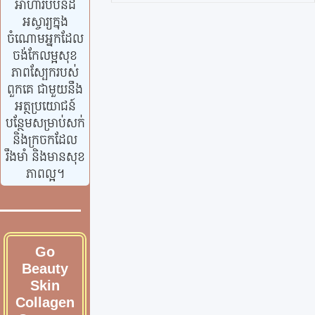
អាហារបំប៉នដ៏
អស្ចារ្យក្នុង
ចំណោមអ្នកដែល
ចង់កែលម្អសុខ
ភាពស្បែករបស់
ពួកគេ ជាមួយនឹង
អត្ថប្រយោជន៍
បន្ថែមសម្រាប់សក់
និងក្រចកដែល
រឹងមាំ និងមានសុខ
ភាពល្អ។
Go
Beauty
Skin
Collagen