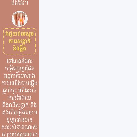
ផងដែរ។
វាជួយដល់សុខ
ភាពសន្លាក់
និងឆ្អឹង
នៅពេលដែល
កម្រិតកូឡាជែន
ធម្មជាតិរបស់រាង
កាយយើងចាប់ផ្តើម
ធ្លាក់ចុះ យើងអាច
កាន់តែងាយ
នឹងឈឺសន្លាក់ និង
ដង់ស៊ីតេឆ្អឹងទាប។
ខូឡាជេនមាន
សារៈសំខាន់ណាស់
សម្រាប់រក្សាភាពសុ