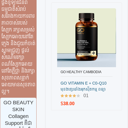
ផ្គង់ខូឡាជេនពី
ធម្មជាតិសំរាប់
សរីរាងកាយការពារ
ភាពចាស់របស់
ស្បែក រក្សាសម្រស់
ស្បែកអោយនៅតែ
ក្មេង និងជួយកំចាត់
ស្នាមជ្រួញ ផ្តល់
សំណើមរក្សា
ពណ៌ស្បែកអោយ
នៅតែភ្លឺថ្លា និងរក្សា
GO HEALTHY CAMBODIA
បញ្ជាទិញ
សុខភាពសន្លាក់
GO VITAMIN E + C0-Q10
អោយមានសុខភាព
មុខងារប្រឆាំងអុកស៊ីតកម្ម ពន្យា
ល្អ។
ភាពចាស់
01
GO BEAUTY
$
38.00
SKIN
Collagen
Support គឺជា