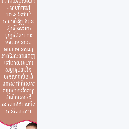
រាងកាយរបស់យើង
- តាមពិតទៅ
10% នៃជាលិ
កាសាច់ដុំត្រូវបាន
ផ្សំឡើងដោយ
កូឡាជែន។ ការ
ទទួលទានរបប
អាហារមានតុល្យ
ភាពដែលពោរពេញ
ទៅដោយអាហារ
សម្បូរប្រូតេអ៊ីន
មានសារៈសំខាន់
ណាស់ ជាពិសេស
សម្រាប់ការថែរក្សា
ជាលិកាសាច់ដុំ
នៅពេលដែលយើង
កាន់តែចាស់។