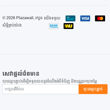
© 2026 Plazawall, រក្សារ
យើងទទួល:
សិទ្ធិគ្រប់យ៉ាង
សេវាផ្តល់ព៌តមាន
ចុះឈ្មោះភ្ជាប់ដើម្បីទទួលបាននូវដំណឹងអំពីទំនិញ និងបណ្ណបញ្ចុះតម្លៃ
ចុះឈ្មោះភ្ជាប់