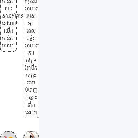
កាន់តែ
ច្រើនពី
មាន
អាហារ
សារៈសំខាន់
របស់
នៅពេល
អ្នក
យើង
ពេល
កាន់តែ
ចម្អិន
ចាស់។
អាហារ។
ការ
បន្ថែម
វីតាមីន
ចម្រុះ
អាច
បំពេញ
ចន្លោះ
ទាំង
នោះ។