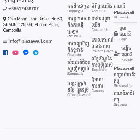
ទូរសព្ទ័មកយើងខ្ញុំ
ការដឹកជញ្ជូន
អំពីពួកយើង
គណនី
+85512489707
Shipping & Delivery
About Us
Plazawall
Plazawall Accounts
ការទូទាត់សង
ទាក់ទងពួក
Chip Mong Land Riche: No.60,
St.M06, 120909, Phnom Penh,
និងការផ្ញើ
យើង
ចូល
Cambodia.
Contact Us
ត្រឡប់
គណនី
Refund & Return
គោលការណ៍
Login
info@plazawall.com
ការបញ្ជាទិញ
ឯកជនភាព
បង្កើត
និងទូទាត់
Privacy Policy
គណនី
Order & Payment
ល័ក្ខខ័ណ្ឌនៃ
Register
សំនួរអតិថិជន
ការប្រើប្រាស់
Plazawall
សួរញឹកញាប់
Terms & Conditions
Frequently Asked Questions
សម្រាប់អាជីវ
ឱកាស
កម្ម
បញ្ចុះ
ប្រាក់
ការងារ
Plazawall for Business
តម្លៃ
ត្រឡប់
Careers
គណនីអាជីវ
Offers
Rewards
កម្ម
Business Account