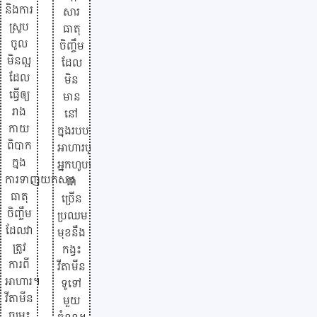
និងការ
សារ
ស្រូប
ធាតុ
ចូល
ចិញ្ចឹម
មិនល្អ
ដែល
ដែល
មិន
ធ្វើឲ្យ
មាន
រាង
នៅ
កាយ
ក្នុងរបប
ពិបាក
អាហារបួស។
ក្នុង
អ្នកហូបបួស
ការទាញយកសារ
ជា
ធាតុ
ច្រើន
ចិញ្ចឹម
ប្រឈម
ដែលវា
មុខនឹង
ត្រូវ
កង្វះ
ការពី
វីតាមីន
អាហារ។
ទូទៅ
វីតាមីន
មួយ
ចម្រុះ