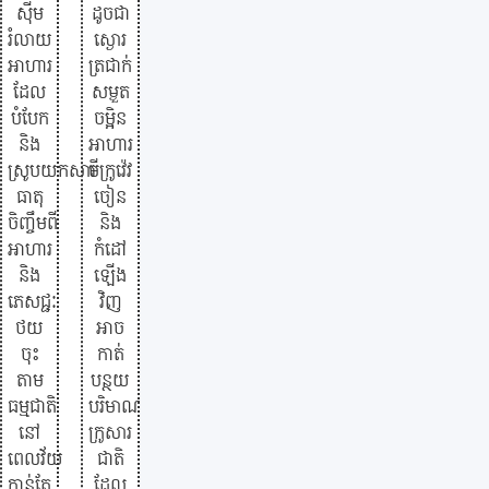
ស៊ីម
ដូចជា
រំលាយ
ស្ងោរ
អាហារ
ត្រជាក់
ដែល
សម្ងួត
បំបែក
ចម្អិន
និង
អាហារ
ស្រូបយកសារ
មីក្រូវ៉េវ
ធាតុ
ចៀន
ចិញ្ចឹមពី
និង
អាហារ
កំដៅ
និង
ឡើង
ភេសជ្ជៈ
វិញ
ថយ
អាច
ចុះ
កាត់
តាម
បន្ថយ
ធម្មជាតិ
បរិមាណមី
នៅ
ក្រូសារ
ពេលវ័យ
ជាតិ
កាន់តែ
ដែល