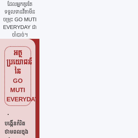
ដែលអ្នកគួរតែ
ទទួលទានវីតាមីន
ចម្រុះ GO MUTI
EVERYDAY ជា
ចាំបាច់។
អត្ថ
ប្រយោជន៍
នៃ
GO
MUTI
EVERYDAY
បង្កើនកំរិត
ថាមពលក្នុង