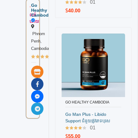
ស្តាត
01
Go
ealth
Healthy
$
40.00
y
,
លក់
Cambodia
#វីតាមី
ដោយ
នចំរុះ
,
Phnom
#វីតាមី
Penh,
នគ្រប់
Cambodia
មុខ
,
(100 review)
#វីតាមី
នមាន
សាច់
មាន
ឈាម​
,
#mult
ivitam
GO HEALTHY CAMBODIA
បញ្ជាទិញ
in
,
Go Man Plus - Libido
#goh
Support ជំនួយផ្លូវភេទបុរស​
ealth
(60គ្រាប់)
01
ycam
$
55.00