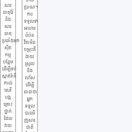
សារ
ប្រាណ។
ធាតុរ៉ែ
ការ
និង
ទទួលទាន
សារ
អាហារ
ធាតុ
បំប៉ន
ប្រឆាំងអុក
វីតាមីន
ស៊ីត
ចម្រុះគឺ
កម្ម
ងាយ
បន្ថែម
ស្រួល
ដើម្បីទប់
និង
ស្កាត់រ៉ាឌី
រហ័ស
កាល់
ដើម្បី
សេរី
ធានាថា
បង្ក
អ្នក
គ្រោះ
ទទួល
ថ្នាក់
បានមី
ដែល
ក្រូសារ
វាយ
ជាតិ