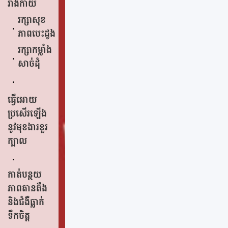
រាងកាយ
រក្សាសុខ
ភាពបេះដូង
រក្សាកម្លាំង
សាច់ដុំ
ធ្វើអោយ
ប្រសើរឡើង
នូវមុខងារខួរ
ក្បាល
កាត់បន្ថយ
ភាពតានតឹង
និងជំងឺធ្លាក់
ទឹកចិត្ត