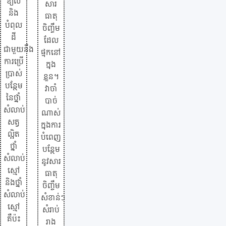
ខ្យល់
សារ
និង
ធាតុ
បំពុល
ចិញ្ចឹម
ដី
ដែល
ជាមួយនឹង
ផ្ទុកនៅ
ការប្រើ
ក្នុង
ប្រាស់
ខ្លួន។
បន្ថែម
វាចាំ
នៃថ្នាំ
បាច់
សំលាប់
ណាស់
សត្វ
ក្នុងការ
ល្អិត
បំពេញ
ថ្នាំ
បន្ថែម
សំលាប់
នូវសារ
ស្មៅ
ធាតុ
និងថ្នាំ
ចិញ្ចឹម
សំលាប់
សំខាន់ៗ
ស្មៅ
សំរាប់
គឺប៉ះ
រាង