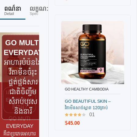
bodia
2
ពណ៌នា
លក្ខណៈ
ការ
សំនួរ
មិតិ
,
Detail
Spec
ណែនាំ
ភ្ញៀវ
ភ្ញៀវ
#gom
Guidline
FAQs
Reviews
ulti
,
#gom
ultiev
GO MULTI
eryda
EVERYDAY
y
,
#វីតាមី
អាហារបំប៉ននៃ
នឡើង
វីតាមីនចំរុះ
គីឡូ​
,
ផ្គត់ផ្កង់សារ
#អា
ហារ
GO HEALTHY CAMBODIA
ជាតិចិញ្ចឹម
តើ
GO MUTI
បញ្ជាទិញ
បំប៉ន
សំរាប់បុរស
EVERYDAY
GO BEAUTIFUL SKIN –
គ្រប់
គឺជាអ្វី?
វីតាមីនសាច់ស្អាត 120គ្រាប់
និងនារី
មុខ
,
01
#អា
GO MUTI
$
45.00
ហារ
EVERYDAY
បំប៉ន
គឺជាប្រភេទអាហារ