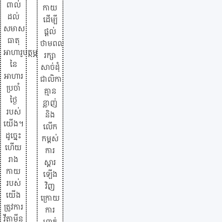
ពាល់
កាយ
ដល់
ដើម្បី
សមាស
ផ្តល់
ធាតុ
ថាមពល
អាហារូបត្ថម្ភ
រក្សា
នៃ
សាច់ដុំ
អាហារ
ជាលិកា
ប្រចាំ
គ្មាន
ថ្ងៃ
ខ្លាញ់
របស់
និង
យើង។
លើក
ដូច្នេះ
កម្ពស់
ហើយ
ការ
រាង
ស្តារ
កាយ
ឡើង
របស់
វិញ
យើង
ក្រោយ
ត្រូវការ
ការ
វីតាមីន
ហាត់