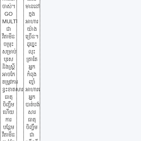
ចាស់។
មាននៅ
GO
ក្នុង
MULTI
អាហារ
ជា
យ៉ាង
វីតាមីន
ច្រើន។
ចម្រុះ
ដូច្នេះ
សម្រាប់
លុះ
បុរស
ត្រាតែ
និងស្ត្រី
អ្នក
អាចកែ
កំពុង
តម្រូវការ
ញ៉ាំ
ខ្វះខាតសារ
អាហារឆៅ
ធាតុ
អ្នក
ចិញ្ចឹម
បាត់បង់
ហើយ
សារ
ការ
ធាតុ
បន្ថែម
ចិញ្ចឹម
វីតាមីន
ជា