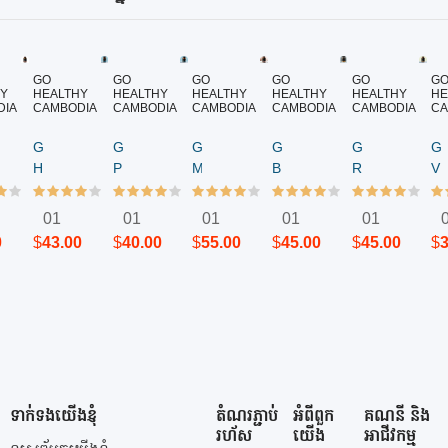
GO
GO
GO
GO
GO
G
HY
ញ
HEALTHY
បញ្ជាទិញ
HEALTHY
បញ្ជាទិញ
HEALTHY
បញ្ជាទិញ
HEALTHY
បញ្ជាទិញ
HEALTHY
បញ្ជាទិញ
HE
បញ
DIA
CAMBODIA
CAMBODIA
CAMBODIA
CAMBODIA
CAMBODIA
CA
Go
GO
Go
GO
Go
G
sium
Hair
PROSTATE
Man
BEAUTIFUL
Royal
VI
Skin
SUPPORT
Plus
SKIN
Jelly
E
Nails
ការពារ
-
–
1000mg
+
01
01
01
01
01
Beauty
និង
Libido
វីតាមីន
-
C0
0
$
43.00
$
40.00
$
55.00
$
45.00
$
45.00
$
់
Support
ព្យាលបាល
Support
សាច់
180គ្រាប់
Q
ក្រពេញ
ជំនួយ
ស្អាត
ស្បែក
មុ
ប្រូ
ផ្លូវភេទ
120គ្រាប់
ស្អាត
ប្រ
ស្តាត
បុរស​
សុខ
ស៊ី
(60គ្រាប់)
ភាព
កម្
ល្អ
ពន្
ភា
ចា
ទាក់ទងយើងខ្ញុំ
តំណរភ្ជាប់
អំពីពួក
គណនី និង
រហ័ស
យើង
អាជីវកម្ម