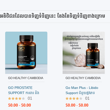
រក្សាសុខភាព
និងសុខុមាល
អតិថិជនដែលបានទិញទំនិញនេះ តែងតែទិញទំនិញខាងក្រោម
ភាពទូទៅ
GO HEALTHY CAMBODIA
GO HEALTHY CAMBODIA
បញ្ជាទិញ
បញ្ជាទិញ
GO PROSTATE
Go Man Plus - Libido
SUPPORT ការពារ និង
Support ជំនួយផ្លូវភេទ
ព្យាលបាលក្រពេញប្រូស្តាត
បុរស​
01
01
$
0.00
- $
0.00
$
0.00
- $
0.00