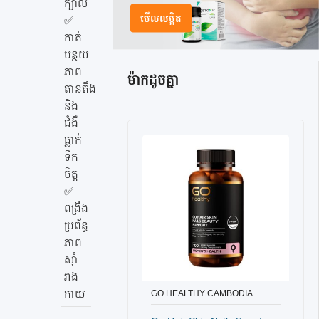
ក្បាល
មើលលម្អិត
✅
កាត់
បន្ថយ
ភាព
ម៉ាកដូចគ្នា
តានតឹង
និង
ជំងឺ
ធ្លាក់
ទឹក
ចិត្ត
✅
ពង្រឹង
ប្រព័ន្ធ
ភាព
ស៊ាំ
រាង
កាយ
GO HEALTHY CAMBODIA
បញ្ជាទិញ