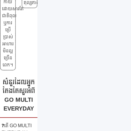
កាយ
តុល្យភាព
ដោយសារតែ
ជាតិពុល
ឬការ
ប្រើ
ប្រាស់
អាហារ
មិនល្អ
ច្រើន
ពេក។
សំនួរដែលអ្នក
តែងតែសួរអំពី
GO MULTI
EVERYDAY
❓តើ GO MULTI