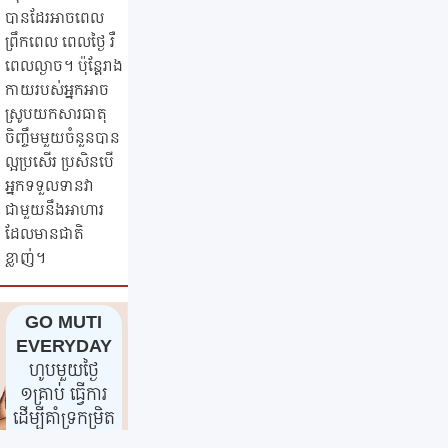
បានដែរអាចពេល
ព្រឹកពេល ពេលថ្ងៃ រឺ
ពេលល្ងាច។ ប៉ុន្តែរាង
កាយរបស់អ្នកអាច
ស្រូបយកសារធាតុ
ចិញ្ចឹមមួយចំនួនបាន
ល្អប្រសើរ ប្រសិនបើ
អ្នកទទួលទានវា
ជាមួយនឹងអាហារ
ដែលមានជាតិ
ខ្លាញ់។
GO MUTI
EVERYDAY
ហូបមួយថ្ងៃ
១គ្រាប់ ធ្វើការ
ដើម្បីគាំទ្រកម្រិត
ថាមពល និង