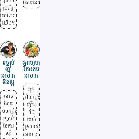
ប្រហារ
សំខាន់ៗ។
ប្រព័ន្ធ
ការពារ
យើង។
ទម្លាប់​
អ្នកហូបបួស
ញ៉ាំ​
រឺការតប
អាហារ​
អាហារ
មិន​ល្អ
អ្នក
កាល
ជំនាញភាគ
វិភាគ
ច្រើន
មមាញឹក
នឹង
ទម្លាប់
យល់
នៃការ
ស្របថារបប
ញ៉ាំ
អាហារ