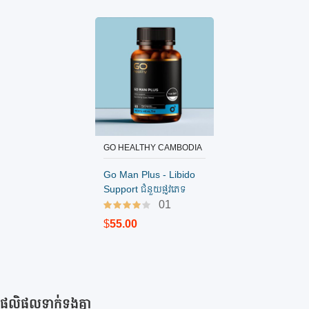
GO HEALTHY CAMBODIA
បញ្ជាទិញ
Go Man Plus - Libido
Support ជំនួយផ្លូវភេទ
បុរស​ (60គ្រាប់)
01
$
55.00
ផលិផលទាក់ទងគ្នា