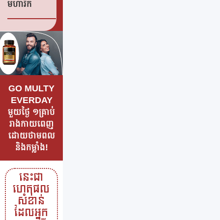
មហារីក
GO MULTY
EVERDAY
មួយថ្ងៃ ១គ្រាប់
រាងកាយពេញ
ដោយថាមពល
និងកម្លាំង!
នេះជា
ហេតុផល
សំខាន់
ដែលអ្នក