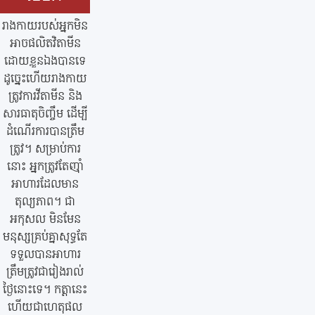
រាងកាយរបស់អ្នកមិន
អាចផលិតវិតាមីន
ដោយខ្លួនឯងបានទេ
ដូច្នេះហើយរាងកាយ
ត្រូវការវីតាមីន និង
សារធាតុចិញ្ចឹម ដើម្បី
ដំណើរការបានត្រឹម
ត្រូវ។ សម្រាប់ការ
នោះ អ្នកត្រូវតែញ៉ាំ
អាហារដែលមាន
តុល្យភាព។ ជា
អកុសល មិនមែន
មនុស្សគ្រប់គ្នាសុទ្ធតែ
ទទួលបានអាហារ
ត្រឹមត្រូវជារៀងរាល់
ថ្ងៃនោះទេ។ កត្តានេះ
ហើយជាហេតុផល