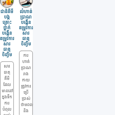
ជាតិគីមី
លំហាត់
បង្ក
ប្រាណ
គ្រោះ
បង្កើន
ថ្នាក់
តម្រូវការ
បង្កើន
សារ
តម្រូវការ
ធាតុ
សារ
ចិញ្ចឹម
ធាតុ
ចិញ្ចឹម
ការ
ហាត់
សារ
ប្រាណ
ធាតុ
រាង
គីមី
កាយ
ដែល
ត្រូវការ
មាននៅ
ប្រើ
ក្នុងទឹក
ប្រាស់
ការ
ថាមពល
បំពុល
និង