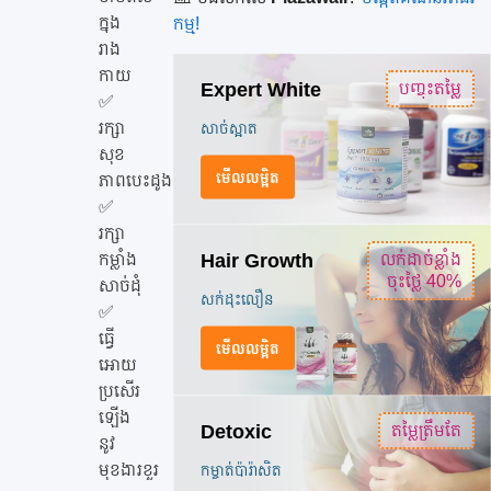
គ្រា
ក្នុង
កម្ម!
ប់
រាង
ហូប
កាយ
Expert White
បញ្ចុះតម្លៃ
មួយ
✅
រក្សា
សាច់ស្អាត
ថ្ងៃ១
សុខ
គ្រា
មើលលម្អិត
ភាពបេះដូង
ប់
✅
រក្សា
Hair Growth
កម្លាំង
លក់ដាច់ខ្លាំង
ចុះថ្លៃ 40%
សាច់ដុំ
សក់ដុះលឿន
✅
ធ្វើ
មើលលម្អិត
អោយ
ប្រសើរ
ឡើង
Detoxic
ត​ម្លៃត្រឹមតែ
នូវ
មុខងារខួរ
កម្ចាត់ប៉ារ៉ាសិត