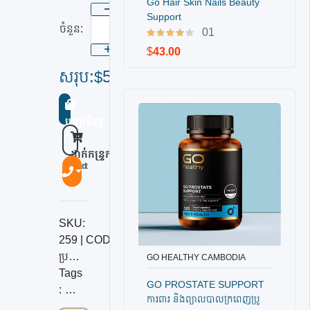
Go Hair Skin Nails Beauty
Support
ចំនួន:
01
$
43.00
សរុប:
55
1
55
$
$
x
=
បញ្ជាទិញ
Buy Now
ដាក់កន្រ្ទក
Add To Cart
SKU:
259 |
CODE:
259
ប្រភេទទំនិញ:
វីតាមីនបំប៉ន សុខភាពទូទៅ
,
ប្រព័ន្ធ​ភាពស៊ាំ
,
បំប៉
GO HEALTHY CAMBODIA
បញ្ជាទិញ
Tags
GO PROSTATE SUPPORT
:
ការពារ និងព្យាលបាលក្រពេញប្រូ
#goh