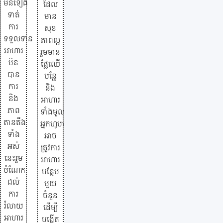
មិនទៀង
ដែល
ទាត់
មាន
ការ
សុខ
ទទួលទាន
ភាពល្អ
អាហារ
រួមមាន
មិន
ផ្លែឈើ
បាន
បន្លែ
ការ
និង
និង
អាហារ
ភាព
ទាំងមូល។
តានតឹង
អ្នកហូបបួស
ទាំង
អាច
អស់
ត្រូវការ
នេះរួម
អាហារ
ចំណែក
បន្ថែម
ដល់
មួយ
ការ
ចំនួន
រំលាយ
ដើម្បី
អាហារ
បង្កើត