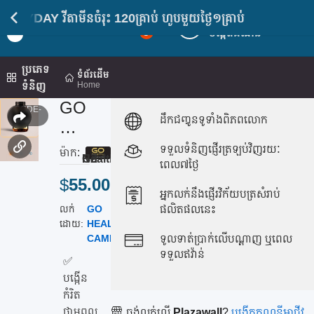
មីនចំរុះ 120គ្រាប់ ហូបមួយថ្ងៃ១គ្រាប់
ចូលគណនី
Light
5
បង្កើតគណនី
Mod
ប្រភេទ
ទំព័រដើម
ទំនិញ
Home
GO
CODE-
ដឹកជញ្ចូនទូទាំងពិភពលោក
259
MU
LTI
ទទួលទំនិញផ្ញើរត្រឡប់វិញរយៈ
ម៉ាក:
4.0
Go Healthy, NZ
EV
ពេល៧ថ្ងៃ
$
55.00
ER
អ្នកលក់នឹងផ្ញើរវិក័យបត្រសំរាប់
YD
លក់
GO
ស្ថានភាព:
ផលិតផលនេះ
AY
ដោយ:
HEALTHY
(
មាន
CAMBODIA
ស្តុក
)
ទូលទាត់ប្រាក់លើបណ្តាញ ឬពេល
វីតា
ទទួលឥវ៉ាន់
មីន
✅
បង្កើន
ចំរុះ
កំរិត
120
ថាមពល
ចង់លក់លើ
Plazawall
?
បង្កើតគណនីអាជីវ