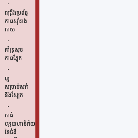
ពង្រឹងប្រព័ន្ធ
ភាពស៊ាំរាង
កាយ
គាំទ្រសុខ
ភាពភ្នែក
ល្អ
សម្រាប់សក់
និងស្បែក
កាត់
បន្ថយហានិភ័យ
នៃជំងឺ