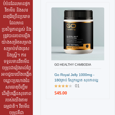
ច្រើន
បំប៉នដែលមានផ្ទុក
មុខ
,
វីតាមីន និងសារ
#អា
ធាតុរ៉ែច្រើនប្រភេទ
ហា
ដែលមាន
បំប៉ន
ប្រសិទ្ធភាពខ្ពស់ និង
សមា
ត្រូវបានរចនាឡើង
សធាតុ
យ៉ាងសម្រិតសម្រាង
ចំរុះ
,
សម្រាប់ទាំងបុរស
#go
,
និងស្ត្រី។ ការ
#mult
ទទួលទានវីតាមីន
i
,
GO HEALTHY CAMBODIA
ចម្រុះជារៀងរាល់ថ្ងៃ
បញ្ជាទិញ
#ever
អាចជួយយើងបង្កើត
Go Royal Jelly 1000mg -
yday
,
180គ្រាប់ ស្បែកស្អាត សុខភាពល្អ
ចន្លោះប្រហោងនៃ
#vita
01
សារធាតុចិញ្ចឹម
min
,
$
45.00
ដើម្បីបង្កើនសុខភាព
#សុខ
របស់យើងតាម
ភាពស
ធម្មជាតិ។ វីតាមីន
ក់
,
ចម្រុះគឺជា
#សុខ