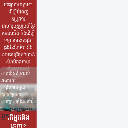
មធ្យោបាយភ្លាមៗ
ភាព
ដើម្បីបំពេញ
ស្បែក
,
តម្រូវការ
#ថាម
ពល
អាហារូបត្ថម្ភប្រចាំថ្ងៃ
រាង
របស់យើង និងដើម្បី
កាយ
,
ទទួលបានការផ្គត
#មាន
ផ្គង់នៃវីតាមីន និង
កម្លាំង
,
សារធាតុរ៉ែគ្រប់គ្រាន់
#ផ្តល់
សំរាប់រាងកាយ
ថាមព
ទាំងមូលរបស់
បង្កើនថាមដល់
✅
ល
,
យើង។
រាងកាយ
#ប្រព
ផ្តល់អារម្មណ៍
ន្ធ័ភាព
✅
រីករាយនឹងសុខ
ស្រស់ស្រាយ
សុំាល្អ
ភាពល្អប្រចាំថ្ងៃ
រក្សាកម្លាំងសាច់ដុំ
✅
ជាមួយគ្រួសារ
អ្នក
តើអ្នកដឹង
ទេថា?