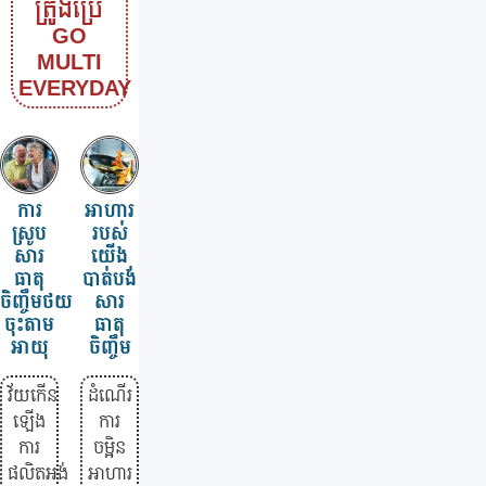
ត្រូងប្រើ
GO
MULTI
EVERYDAY
ការ
អាហារ
ស្រូប
របស់
សារ
យើង
ធាតុ
បាត់បង់
ចិញ្ចឹមថយ
សារ
ចុះតាម
ធាតុ
អាយុ
ចិញ្ចឹម
វ័យកើន
ដំណើរ
ឡើង
ការ
ការ
ចម្អិន
ផលិតអង់
អាហារ