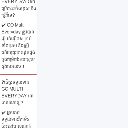
EVERYDAY អាច
ប្រើបានទាំំងបុរស និង
ស្ត្រីរឺទេ?
✔️ GO Multi
Everyday ត្រូវបាន
រៀបចំឡើងសម្រាប់
ទាំងបុរស និងស្ត្រី
ហើយត្រូវបានផ្គត់ផ្គង់
ក្នុងកម្រិតងាយស្រួល
ក្នុងការលេប។
❓តើគួរទទួលទាន
GO MULTI
EVERYDAY នៅ
ពេលណាល្អ?
✔️ អ្នកអាច
ទទួលទានវីតាមីន
ចំរុះនៅពេលណាក៍