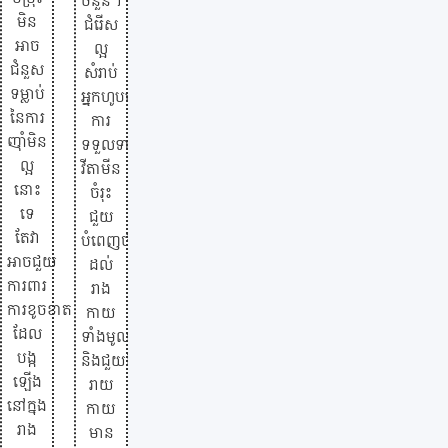
ចំនួន។
មិន
ជំរើស
អាច
ល្អ
ជំនួស
សំរាប់
ទម្លាប់
អ្នកហូបបួស
នៃការ
ការ
ញ៉ាំមិន
ទទួលទាន
ល្អ
វីតាមីន
នោះ
ចំរុះ
ទេ
ជួយ
តែវា
បំពេញថាព
អាចជួយ
ដល់
ការពារ
រាង
ការខូចខាត
កាយ
ដែល
ទាំងមូល
បង្ក
និងជួយឳ្យ
ឡើង
រាយ
នៅក្នុង
កាយ
រាង
មាន